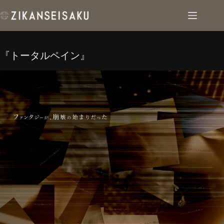
コ
ン
テ
ン
ツ
『トータルペイン』
へ
ス
キ
ッ
プ