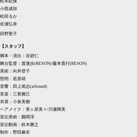
松本紀保
小西成弥
松田るか
佐瀬弘幸
田野聖子
【スタッフ】
脚本・演出：谷碧仁
舞台監督：渡邊歩(RESON)/藤本貴行(RESON)
美術：向井登子
照明：若原靖
音響：田上篤志(atSound)
音楽：三善雅己
衣裳：小泉美都
ヘアメイク：美ヶ原美々/川瀬輝美
宣伝美術：圓岡淳
宣伝動画：鈴木勝之
制作：野田麻衣