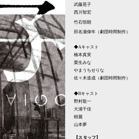
武藤晃子
西川智宏
竹石悟朗
田名瀬偉年（劇団時間制作）
◆Aキャスト
橋本真実
栗生みな
やまうちせりな
佐々木道成（劇団時間制作）
◆Bキャスト
野村龍一
大浦千佳
樹麗
山本夢
【スタッフ】