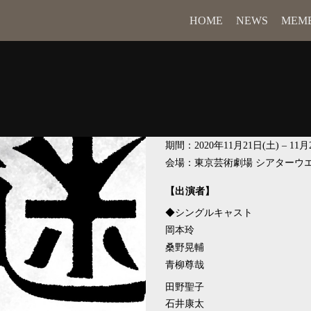
HOME
NEWS
MEM
期間：2020年11月21日(土) – 11月
会場：東京芸術劇場 シアターウ
【出演者】
◆シングルキャスト
岡本玲
桑野晃輔
青柳尊哉
田野聖子
石井康太