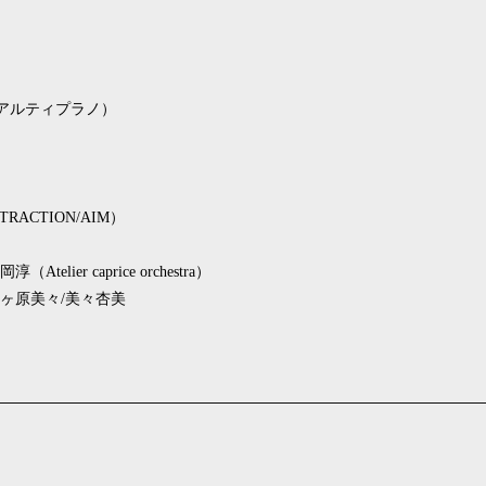
ce アルティプラノ）
ACTION/AIM）
ier caprice orchestra）
ヶ原美々/美々杏美