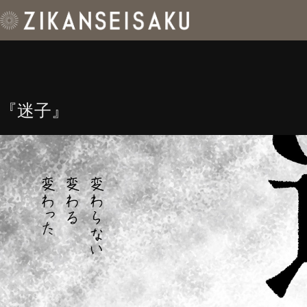
コ
ン
テ
ン
ツ
へ
ス
キ
『迷子』
ッ
プ