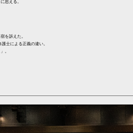
うに思える。
民宿を訴えた。
弁護士による正義の違い。
て」。