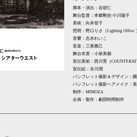
脚本・演出：谷碧仁
舞台監督：本郷剛史/小川陽子
美術：向井登子
照明：野口りさ（Lighting Offi
音響：志水れいこ
音楽：三善雅己
舞台衣裳：小泉美都
宣伝美術：西川育（COUNTERATTR
宣伝絵：谷川潤
パンフレット撮影＆デザイン：圓岡淳（Atel
パンフレット撮影ヘアメイク：美
制作：MIMOZA
企画・製作：劇団時間制作